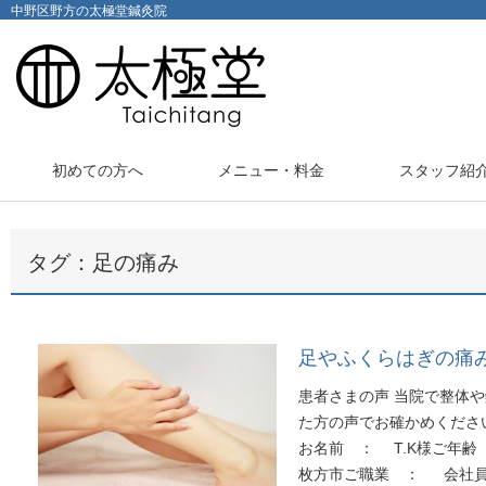
中野区野方の太極堂鍼灸院
初めての方へ
メニュー・料金
スタッフ紹
タグ：足の痛み
足やふくらはぎの痛
患者さまの声 当院で整体
た方の声でお確かめくださ
お名前 ： T.K様ご年
枚方市ご職業 ： 会社