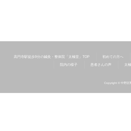
高円寺駅徒歩9分の鍼灸・整体院「太極堂」TOP
初めての方へ
院内の様子
患者さんの声
太
Copyright ©
中野区