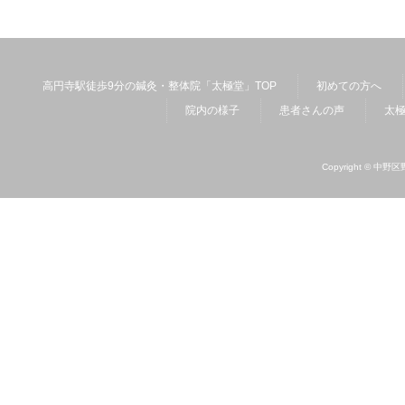
高円寺駅徒歩9分の鍼灸・整体院「太極堂」TOP
初めての方へ
院内の様子
患者さんの声
太
Copyright ©
中野区