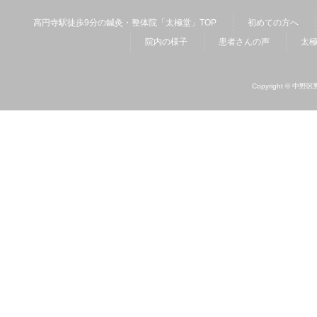
高円寺駅徒歩9分の鍼灸・整体院「太極堂」TOP
初めての方へ
院内の様子
患者さんの声
太
Copyright ©
中野区