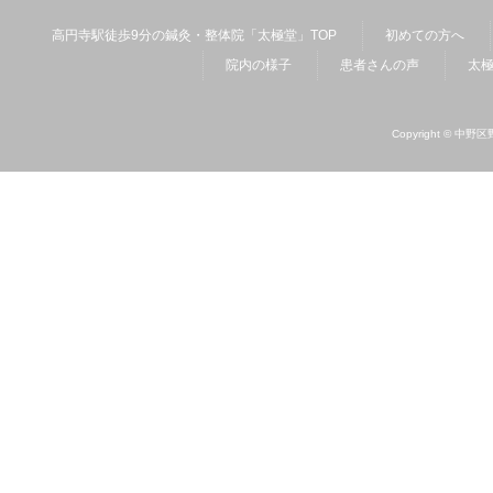
高円寺駅徒歩9分の鍼灸・整体院「太極堂」TOP
初めての方へ
院内の様子
患者さんの声
太
Copyright ©
中野区