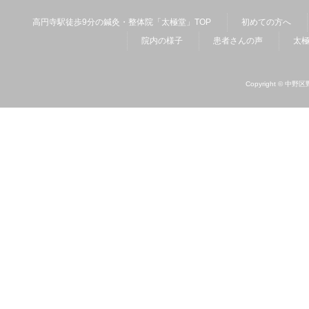
高円寺駅徒歩9分の鍼灸・整体院「太極堂」TOP
初めての方へ
院内の様子
患者さんの声
太
Copyright ©
中野区